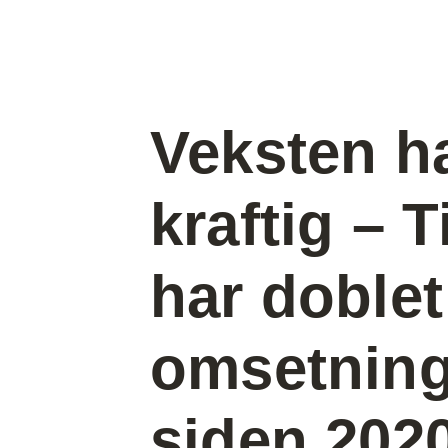
Veksten h
kraftig – 
har doblet
omsetnin
siden 202