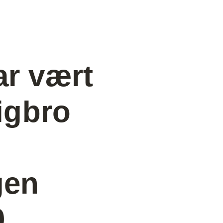
ar vært
Tigbro
gen
0