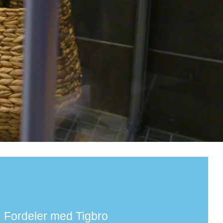
t av SINTEF
 prefab
niske badekabiner og teknikkmoduler
Fordeler med Tigbro
omsveggen