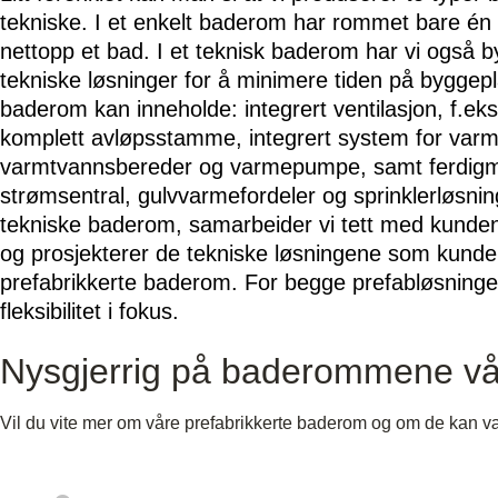
tekniske. I et enkelt baderom har rommet bare é
nettopp et bad. I et teknisk baderom har vi også by
tekniske løsninger for å minimere tiden på byggepl
baderom kan inneholde: integrert ventilasjon, f.ek
komplett avløpsstamme, integrert system for varm
varmtvannsbereder og varmepumpe, samt ferdigmon
strømsentral, gulvvarmefordeler og sprinklerløsnin
tekniske baderom, samarbeider vi tett med kunde
og prosjekterer de tekniske løsningene som kundene
prefabrikkerte baderom. For begge prefabløsninge
fleksibilitet i fokus.
Nysgjerrig på baderommene v
Vil du vite mer om våre prefabrikkerte baderom og om de kan være
KONTAKT OSS