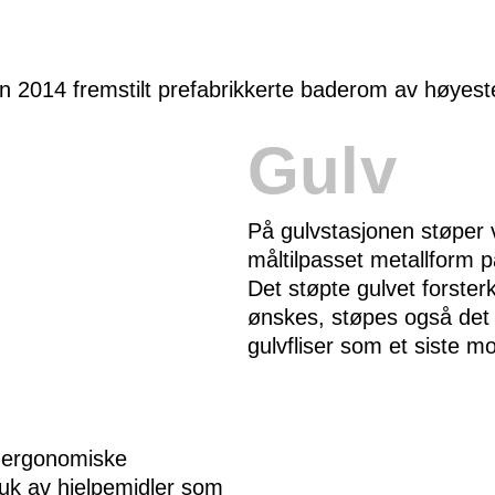
den 2014 fremstilt prefabrikkerte baderom av høyes
Gulv
På gulvstasjonen støper 
måltilpasset metallform p
Det støpte gulvet forste
ønskes, støpes også det i
gulvfliser som et siste 
 ergonomiske
ruk av hjelpemidler som