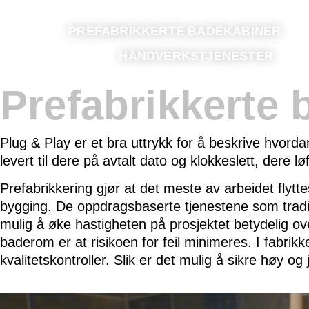
PREFABRIKKERTE BADEKABINER
HÅNDVERKSTJENESTER
Prefabrikkerte 
Plug & Play er et bra uttrykk for å beskrive hvord
levert til dere på avtalt dato og klokkeslett, dere 
Prefabrikkering gjør at det meste av arbeidet flyt
bygging. De oppdragsbaserte tjenestene som tradisj
mulig å øke hastigheten på prosjektet betydelig over
baderom er at risikoen for feil minimeres. I fabri
kvalitetskontroller. Slik er det mulig å sikre høy og 