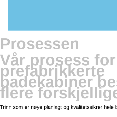
Lavere risiko
Bedre kontantflyt
Kortere byggetid – tidligere innflytting
Hvorfor prefabrikkert
Prosessen
Vår prosess for
prefabrikkerte
badekabiner be
flere forskjellig
Trinn som er nøye planlagt og kvalitetssikrer hel