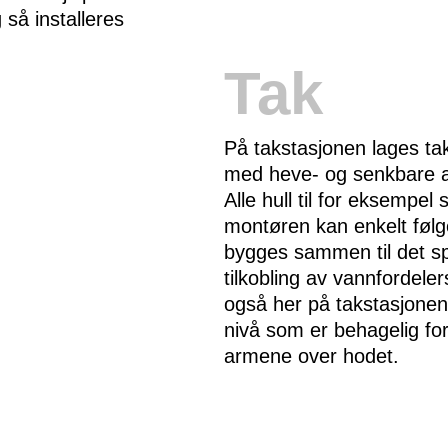
g så installeres
Tak
På takstasjonen lages tak
med heve- og senkbare a
Alle hull til for eksempel 
montøren kan enkelt følg
bygges sammen til det sp
tilkobling av vannfordele
også her på takstasjonen. 
nivå som er behagelig fo
armene over hodet.