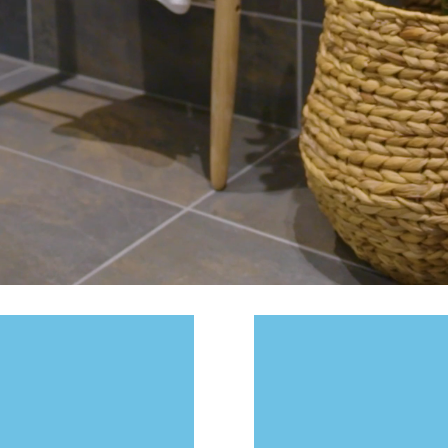
Små og store serier
Sømløs design
Korte ledetider
Tredjepartssertifiser
Som plassbygd – fast
Ledende innenfor tek
Festebolter i bader