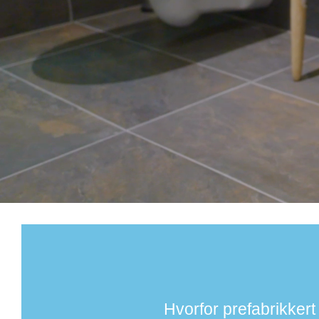
Forenklet ettermarked – ett kontaktpunkt
Forbedret prosjekt- og internlogistikk
Lettere å holde budsjettet
Forenklet innkjøpsprosess
Hvorfor prefabrikkert
Færre underentreprenører