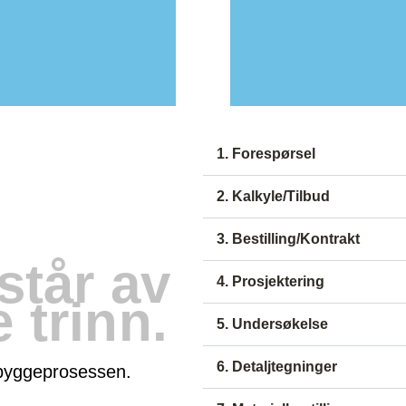
Fleksibilitet i valg av 
Bare uorganiske mate
Mulighet til EPS-gulv
Lavt tyngdepunkt – let
Stabil konstruksjon – 
1. Forespørsel
2. Kalkyle/Tilbud
3. Bestilling/Kontrakt
står av
4. Prosjektering
e trinn.
5. Undersøkelse
6. Detaljtegninger
e byggeprosessen.