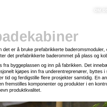
OM O
badekabiner
an det er å bruke prefabrikkerte baderomsmoduler, 
løfter det prefabrikkerte baderommet på plass og kob
tes fra byggeplassen og inn på fabrikken. Det inneb
onelt kjøpes inn fra underentreprenører, byttes i s
 tid og ferdigstille flere prosjekter samtidig. En a
kken fremstilles komponenter og produkter i en kont
jevn produktkvalitet.