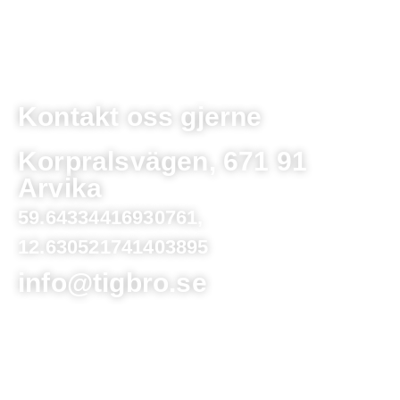
Kontakt oss gjerne
Korpralsvägen, 671 91
Arvika
59.64334416930761,
12.630521741403895
info@tigbro.se