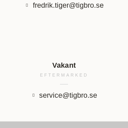
fredrik.tiger@tigbro.se
Vakant
EFTERMARKED
service@tigbro.se