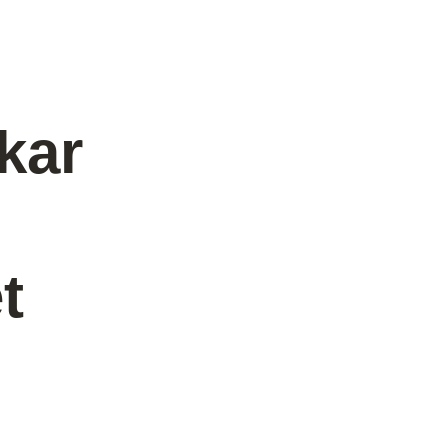
kar
t