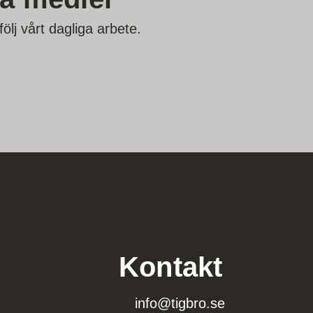
lj vårt dagliga arbete.
Kontakt
info@tigbro.se